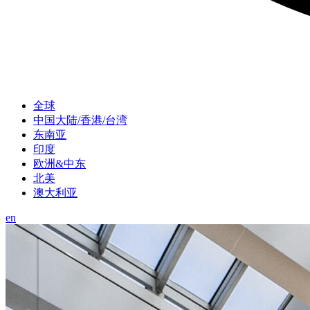
全球
中国大陆/香港/台湾
东南亚
印度
欧洲&中东
北美
澳大利亚
en