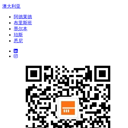
澳大利亚
阿德莱德
布里斯班
墨尔本
珀斯
悉尼