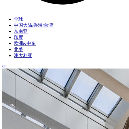
全球
中国大陆/香港/台湾
东南亚
印度
欧洲&中东
北美
澳大利亚
en