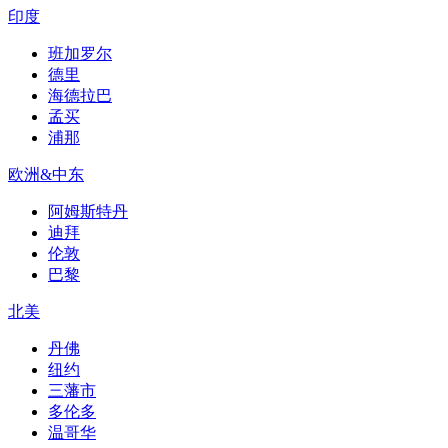
印度
班加罗尔
德里
海德拉巴
孟买
浦那
欧洲&中东
阿姆斯特丹
迪拜
伦敦
巴黎
北美
丹佛
纽约
三藩市
多伦多
温哥华