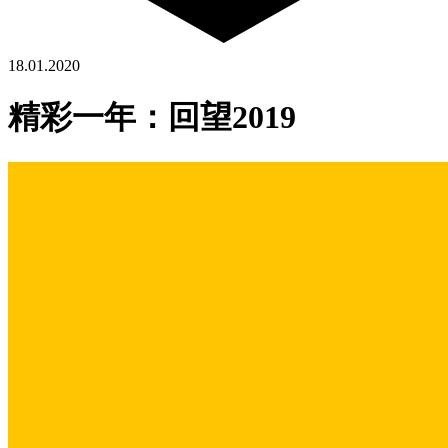
18.01.2020
精彩一年：回望2019