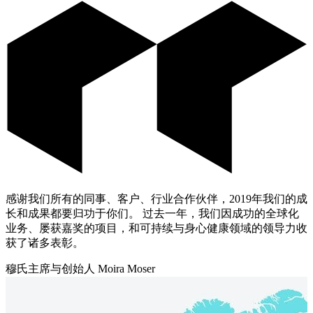
感谢我们所有的同事、客户、行业合作伙伴，2019年我们的成
长和成果都要归功于你们。 过去一年，我们因成功的全球化
业务、屡获嘉奖的项目，和可持续与身心健康领域的领导力收
获了诸多表彰。
穆氏主席与创始人 Moira Moser