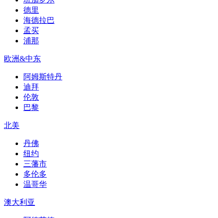
德里
海德拉巴
孟买
浦那
欧洲&中东
阿姆斯特丹
迪拜
伦敦
巴黎
北美
丹佛
纽约
三藩市
多伦多
温哥华
澳大利亚