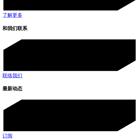
了解更多
和我们联系
联络我们
最新动态
订阅