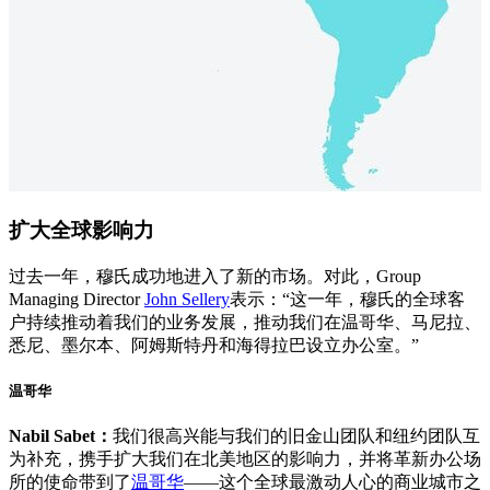
扩大全球影响力
过去一年，穆氏成功地进入了新的市场。对此，Group
Managing Director
John Sellery
表示：“这一年，穆氏的全球客
户持续推动着我们的业务发展，推动我们在温哥华、马尼拉、
悉尼、墨尔本、阿姆斯特丹和海得拉巴设立办公室。”
温哥华
Nabil Sabet：
我们很高兴能与我们的旧金山团队和纽约团队互
为补充，携手扩大我们在北美地区的影响力，并将革新办公场
所的使命带到了
温哥华
——这个全球最激动人心的商业城市之