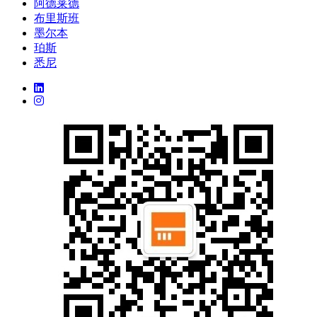
阿德莱德
布里斯班
墨尔本
珀斯
悉尼