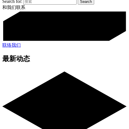
Search for:
和我们联系
联络我们
最新动态