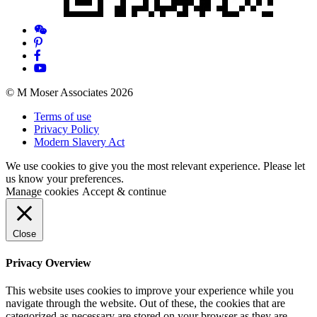
© M Moser Associates 2026
Terms of use
Privacy Policy
Modern Slavery Act
We use cookies to give you the most relevant experience. Please let
us know your preferences.
Manage cookies
Accept & continue
Close
Privacy Overview
This website uses cookies to improve your experience while you
navigate through the website. Out of these, the cookies that are
categorized as necessary are stored on your browser as they are