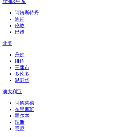
欧洲&中东
阿姆斯特丹
迪拜
伦敦
巴黎
北美
丹佛
纽约
三藩市
多伦多
温哥华
澳大利亚
阿德莱德
布里斯班
墨尔本
珀斯
悉尼