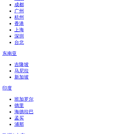
成都
广州
杭州
香港
上海
深圳
台北
东南亚
吉隆坡
马尼拉
新加坡
印度
班加罗尔
德里
海德拉巴
孟买
浦那