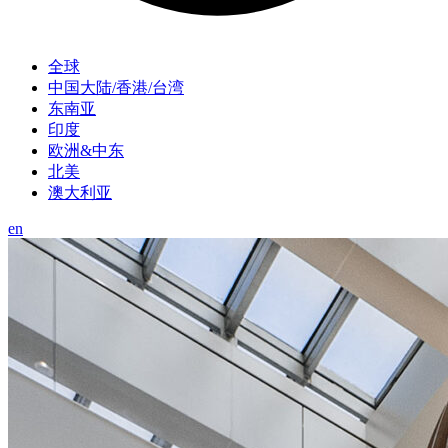
全球
中国大陆/香港/台湾
东南亚
印度
欧洲&中东
北美
澳大利亚
en