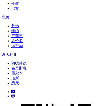
伦敦
巴黎
北美
丹佛
纽约
三藩市
多伦多
温哥华
澳大利亚
阿德莱德
布里斯班
墨尔本
珀斯
悉尼