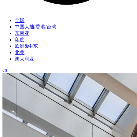
全球
中国大陆/香港/台湾
东南亚
印度
欧洲&中东
北美
澳大利亚
en