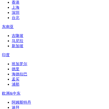
香港
上海
深圳
台北
东南亚
吉隆坡
马尼拉
新加坡
印度
班加罗尔
德里
海德拉巴
孟买
浦那
欧洲&中东
阿姆斯特丹
迪拜