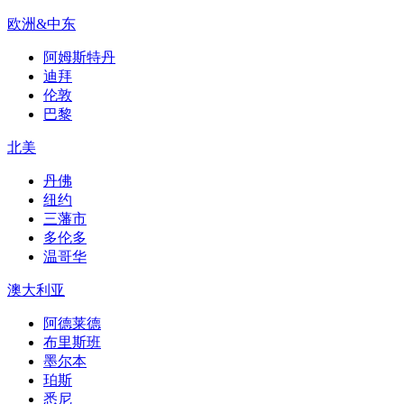
欧洲&中东
阿姆斯特丹
迪拜
伦敦
巴黎
北美
丹佛
纽约
三藩市
多伦多
温哥华
澳大利亚
阿德莱德
布里斯班
墨尔本
珀斯
悉尼