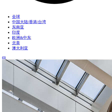
全球
中国大陆/香港/台湾
东南亚
印度
欧洲&中东
北美
澳大利亚
en