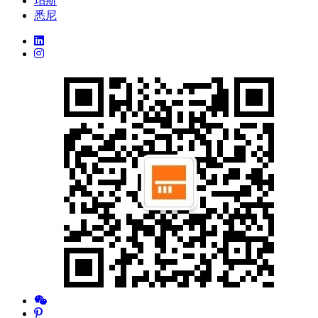
珀斯
悉尼