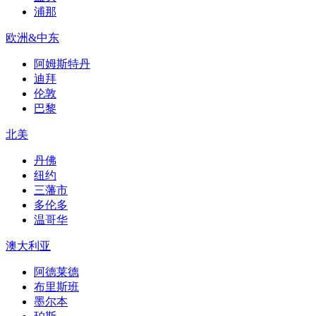
浦那
欧洲&中东
阿姆斯特丹
迪拜
伦敦
巴黎
北美
丹佛
纽约
三藩市
多伦多
温哥华
澳大利亚
阿德莱德
布里斯班
墨尔本