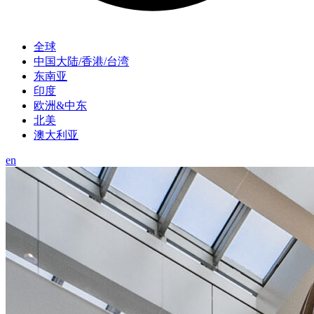
全球
中国大陆/香港/台湾
东南亚
印度
欧洲&中东
北美
澳大利亚
en