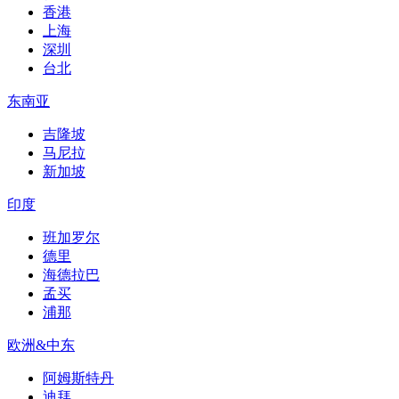
香港
上海
深圳
台北
东南亚
吉隆坡
马尼拉
新加坡
印度
班加罗尔
德里
海德拉巴
孟买
浦那
欧洲&中东
阿姆斯特丹
迪拜