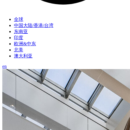
全球
中国大陆/香港/台湾
东南亚
印度
欧洲&中东
北美
澳大利亚
en