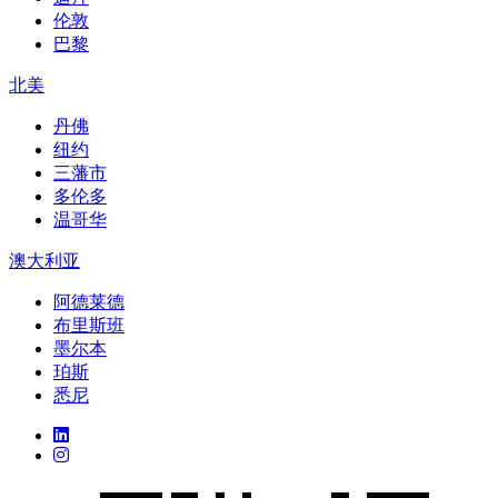
伦敦
巴黎
北美
丹佛
纽约
三藩市
多伦多
温哥华
澳大利亚
阿德莱德
布里斯班
墨尔本
珀斯
悉尼