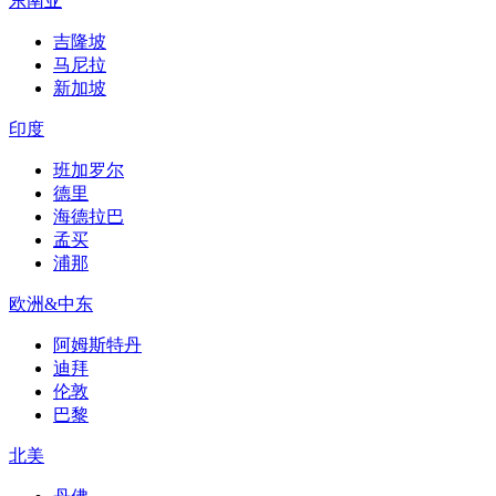
东南亚
吉隆坡
马尼拉
新加坡
印度
班加罗尔
德里
海德拉巴
孟买
浦那
欧洲&中东
阿姆斯特丹
迪拜
伦敦
巴黎
北美