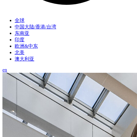
全球
中国大陆/香港/台湾
东南亚
印度
欧洲&中东
北美
澳大利亚
en