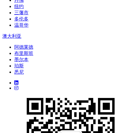
丹佛
纽约
三藩市
多伦多
温哥华
澳大利亚
阿德莱德
布里斯班
墨尔本
珀斯
悉尼