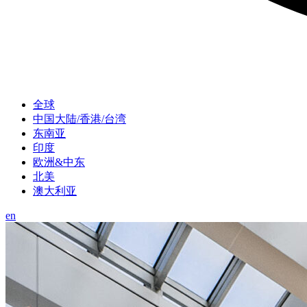
全球
中国大陆/香港/台湾
东南亚
印度
欧洲&中东
北美
澳大利亚
en