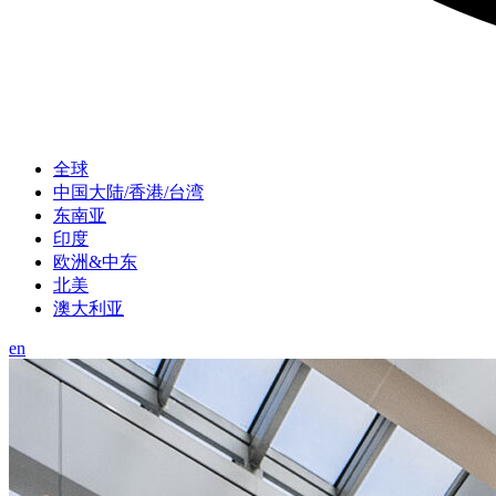
全球
中国大陆/香港/台湾
东南亚
印度
欧洲&中东
北美
澳大利亚
en