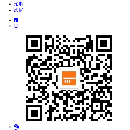
珀斯
悉尼