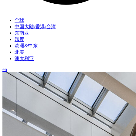
全球
中国大陆/香港/台湾
东南亚
印度
欧洲&中东
北美
澳大利亚
en