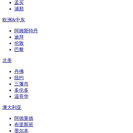
孟买
浦那
欧洲&中东
阿姆斯特丹
迪拜
伦敦
巴黎
北美
丹佛
纽约
三藩市
多伦多
温哥华
澳大利亚
阿德莱德
布里斯班
墨尔本