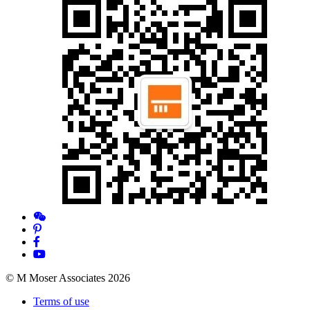
© M Moser Associates 2026
Terms of use