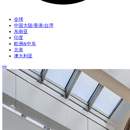
全球
中国大陆/香港/台湾
东南亚
印度
欧洲&中东
北美
澳大利亚
en