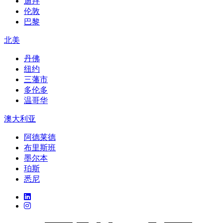
迪拜
伦敦
巴黎
北美
丹佛
纽约
三藩市
多伦多
温哥华
澳大利亚
阿德莱德
布里斯班
墨尔本
珀斯
悉尼