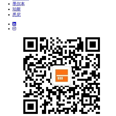
墨尔本
珀斯
悉尼