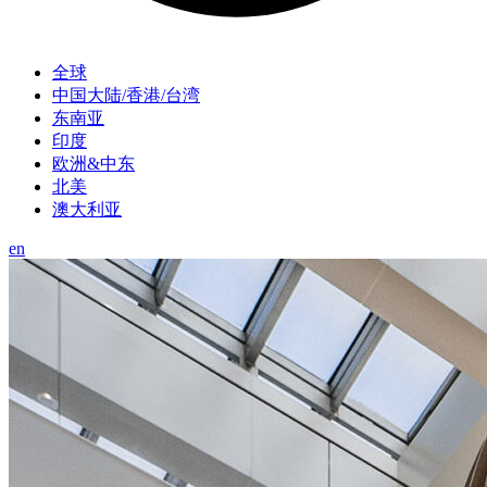
全球
中国大陆/香港/台湾
东南亚
印度
欧洲&中东
北美
澳大利亚
en