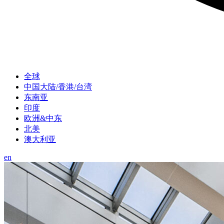
全球
中国大陆/香港/台湾
东南亚
印度
欧洲&中东
北美
澳大利亚
en