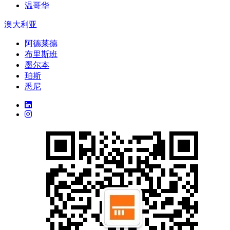
温哥华
澳大利亚
阿德莱德
布里斯班
墨尔本
珀斯
悉尼