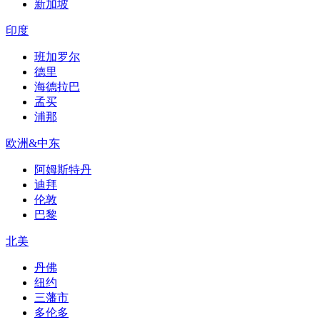
新加坡
印度
班加罗尔
德里
海德拉巴
孟买
浦那
欧洲&中东
阿姆斯特丹
迪拜
伦敦
巴黎
北美
丹佛
纽约
三藩市
多伦多