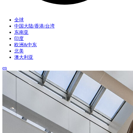
全球
中国大陆/香港/台湾
东南亚
印度
欧洲&中东
北美
澳大利亚
en