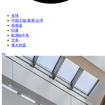
全球
中国大陆/香港/台湾
东南亚
印度
欧洲&中东
北美
澳大利亚
en