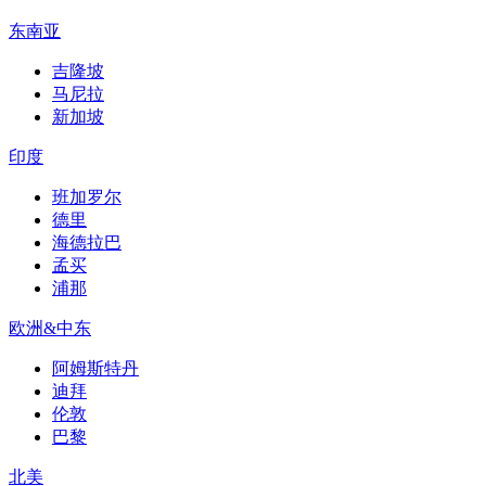
东南亚
吉隆坡
马尼拉
新加坡
印度
班加罗尔
德里
海德拉巴
孟买
浦那
欧洲&中东
阿姆斯特丹
迪拜
伦敦
巴黎
北美