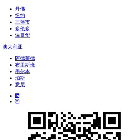
丹佛
纽约
三藩市
多伦多
温哥华
澳大利亚
阿德莱德
布里斯班
墨尔本
珀斯
悉尼