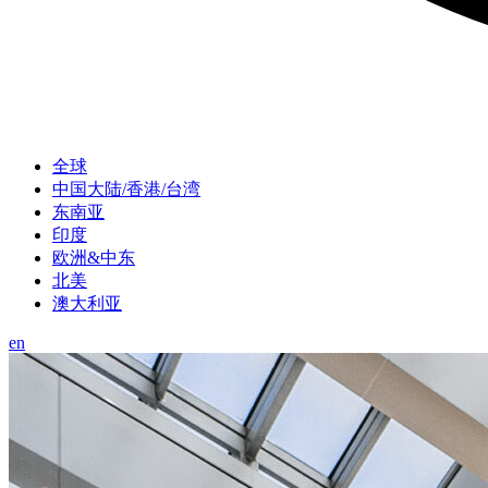
全球
中国大陆/香港/台湾
东南亚
印度
欧洲&中东
北美
澳大利亚
en