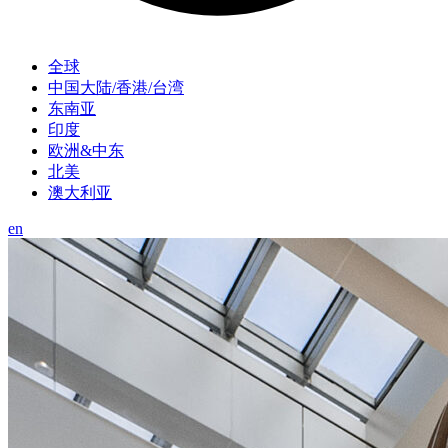
全球
中国大陆/香港/台湾
东南亚
印度
欧洲&中东
北美
澳大利亚
en