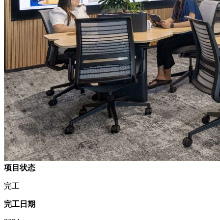
项目状态
完工
完工日期