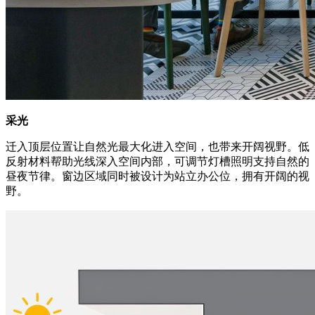
采光
迁入顶层位置让自然光最大化进入空间，也带来开阔视野。低
反射材料帮助光线深入空间内部，可调节灯槽照明支持自然的
昼夜节律。窗边区域同时被设计为站立办公位，拥有开阔的视
野。