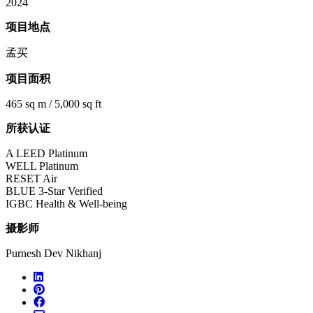
2024
项目地点
孟买
项目面积
465 sq m / 5,000 sq ft
所获认证
A LEED Platinum
WELL Platinum
RESET Air
BLUE 3-Star Verified
IGBC Health & Well-being
摄影师
Purnesh Dev Nikhanj