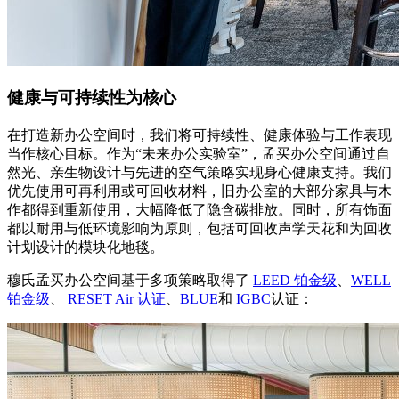
健康与可持续性为核心
在打造新办公空间时，我们将可持续性、健康体验与工作表现
当作核心目标。作为“未来办公实验室”，孟买办公空间通过自
然光、亲生物设计与先进的空气策略实现身心健康支持。我们
优先使用可再利用或可回收材料，旧办公室的大部分家具与木
作都得到重新使用，大幅降低了隐含碳排放。同时，所有饰面
都以耐用与低环境影响为原则，包括可回收声学天花和为回收
计划设计的模块化地毯。
穆氏孟买办公空间基于多项策略取得了
LEED 铂金级
、
WELL
铂金级
、
RESET Air 认证
、
BLUE
和
IGBC
认证：