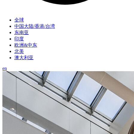
全球
中国大陆/香港/台湾
东南亚
印度
欧洲&中东
北美
澳大利亚
en