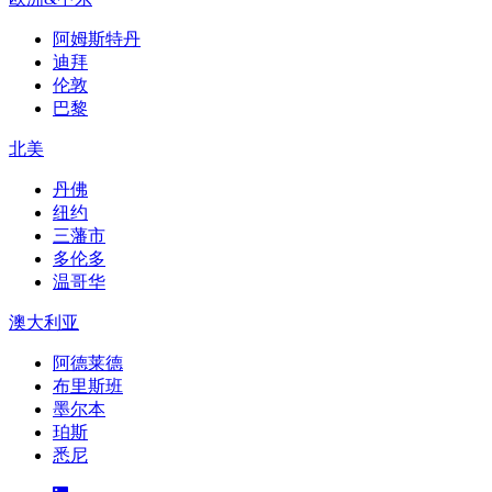
阿姆斯特丹
迪拜
伦敦
巴黎
北美
丹佛
纽约
三藩市
多伦多
温哥华
澳大利亚
阿德莱德
布里斯班
墨尔本
珀斯
悉尼