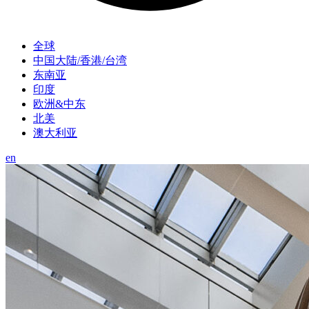
全球
中国大陆/香港/台湾
东南亚
印度
欧洲&中东
北美
澳大利亚
en