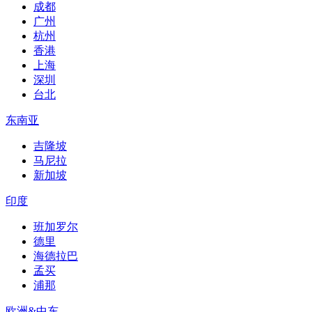
成都
广州
杭州
香港
上海
深圳
台北
东南亚
吉隆坡
马尼拉
新加坡
印度
班加罗尔
德里
海德拉巴
孟买
浦那
欧洲&中东