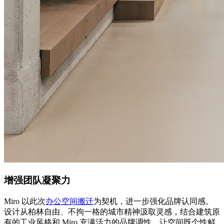
增强团队凝聚力
Miro 以此次
办公空间搬迁
为契机，进一步强化品牌认同感。
设计从柏林自由、不拘一格的城市精神汲取灵感，结合建筑原
有的工业风格和 Miro 充满活力的品牌调性，让空间既个性鲜