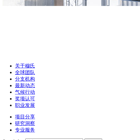
关于穆氏
全球团队
分支机构
最新动态
气候行动
奖项认可
职业发展
项目分享
研究洞察
专业服务