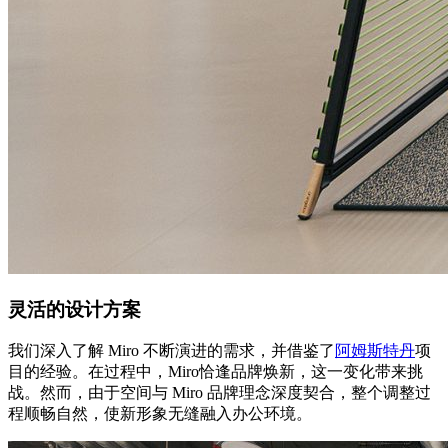
灵活的设计方案
我们深入了解 Miro 不断演进的需求，并借鉴了
阿姆斯特丹
项
目的经验。在过程中，Miro恰逢品牌焕新，这一变化带来挑
战。然而，由于空间与 Miro 品牌理念深度契合，整个调整过
程顺畅自然，使新形象无缝融入办公环境。