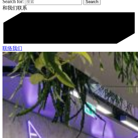
Search for:
和我们联系
联络我们