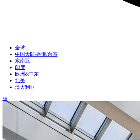
全球
中国大陆/香港/台湾
东南亚
印度
欧洲&中东
北美
澳大利亚
en