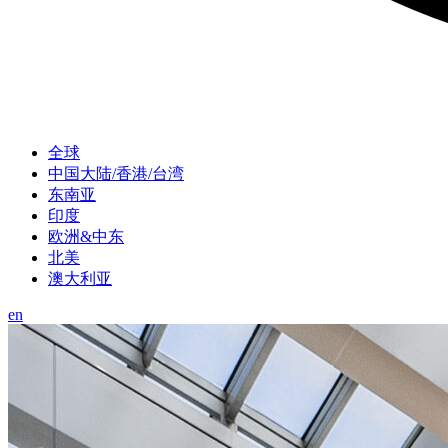
全球
中国大陆/香港/台湾
东南亚
印度
欧洲&中东
北美
澳大利亚
en