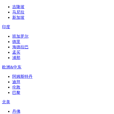
吉隆坡
马尼拉
新加坡
印度
班加罗尔
德里
海德拉巴
孟买
浦那
欧洲&中东
阿姆斯特丹
迪拜
伦敦
巴黎
北美
丹佛