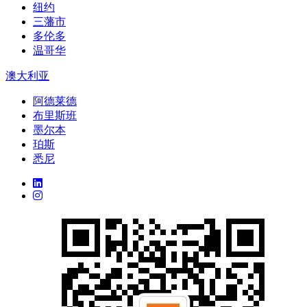
纽约
三藩市
多伦多
温哥华
澳大利亚
阿德莱德
布里斯班
墨尔本
珀斯
悉尼