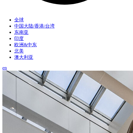
全球
中国大陆/香港/台湾
东南亚
印度
欧洲&中东
北美
澳大利亚
en