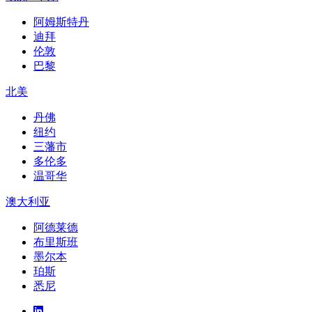
阿姆斯特丹
迪拜
伦敦
巴黎
北美
丹佛
纽约
三藩市
多伦多
温哥华
澳大利亚
阿德莱德
布里斯班
墨尔本
珀斯
悉尼