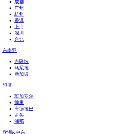
成都
广州
杭州
香港
上海
深圳
台北
东南亚
吉隆坡
马尼拉
新加坡
印度
班加罗尔
德里
海德拉巴
孟买
浦那
欧洲&中东