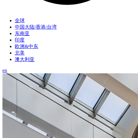
全球
中国大陆/香港/台湾
东南亚
印度
欧洲&中东
北美
澳大利亚
en