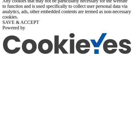
Any cookies that may not be particularly necessary for the website
to function and is used specifically to collect user personal data via
analytics, ads, other embedded contents are termed as non-necessary
cookies.
SAVE & ACCEPT
Powered by