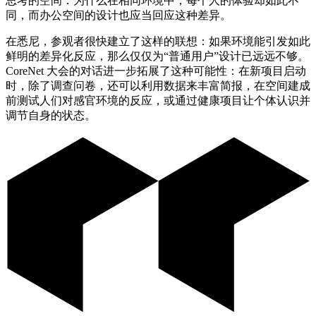
思考的空间：为什么在相同环境中，每个人的体验却如此不
同，而办公空间的设计也应当回应这种差异。
在悉尼，参观者很快建立了这样的联想：如果环境能引发如此
鲜明的差异化反应，那么仅仅为“普通用户”设计已远远不够。
CoreNet 大会的对话进一步拓展了这种可能性：在新项目启动
时，除了调查问卷，还可以利用数据来丰富简报，在空间建成
前测试人们对感官环境的反应，或通过健康项目让个体认识并
调节自身的状态。