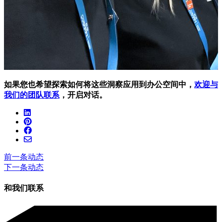
如果您也希望探索如何将这些洞察应用到办公空间中，
欢迎与
我们的团队联系
，开启对话
。
前一条动态
下一条动态
和我们联系