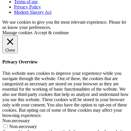
Terms of use
Privacy Policy
Modern Slavery Act
We use cookies to give you the most relevant experience. Please let
us know your preferences.
Manage cookies
Accept & continue
Close
Privacy Overview
This website uses cookies to improve your experience while you
navigate through the website. Out of these, the cookies that are
categorized as necessary are stored on your browser as they are
essential for the working of basic functionalities of the website. We
also use third-party cookies that help us analyze and understand how
you use this website. These cookies will be stored in your browser
only with your consent. You also have the option to opt-out of these
cookies. But opting out of some of these cookies may affect your
browsing experience.
Non-necessary
Non-necessary