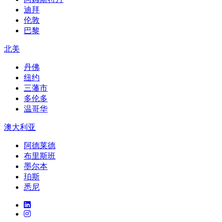
迪拜
伦敦
巴黎
北美
丹佛
纽约
三藩市
多伦多
温哥华
澳大利亚
阿德莱德
布里斯班
墨尔本
珀斯
悉尼