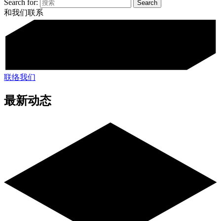
Search for:
和我们联系
联络我们
最新动态