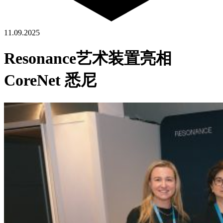
11.09.2025
Resonance艺术装置亮相
CoreNet 悉尼