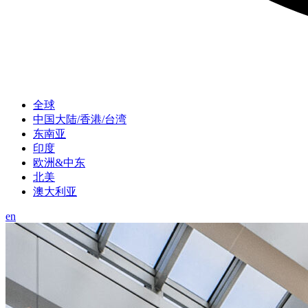
全球
中国大陆/香港/台湾
东南亚
印度
欧洲&中东
北美
澳大利亚
en