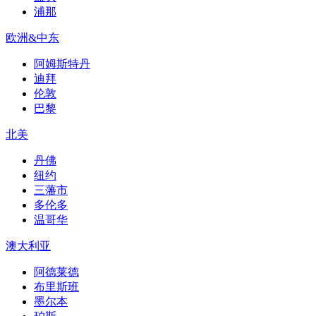
浦那
欧洲&中东
阿姆斯特丹
迪拜
伦敦
巴黎
北美
丹佛
纽约
三藩市
多伦多
温哥华
澳大利亚
阿德莱德
布里斯班
墨尔本