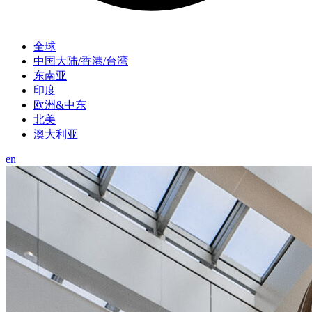
全球
中国大陆/香港/台湾
东南亚
印度
欧洲&中东
北美
澳大利亚
en