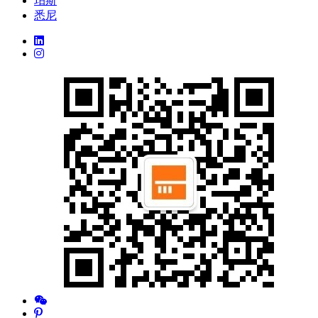
珀斯
悉尼