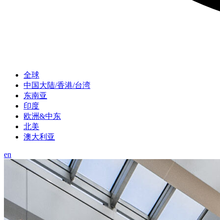
全球
中国大陆/香港/台湾
东南亚
印度
欧洲&中东
北美
澳大利亚
en