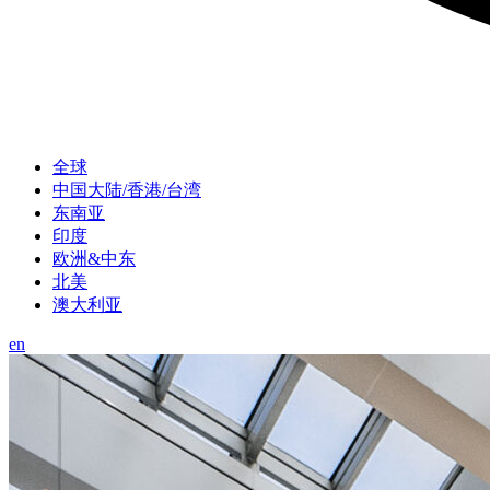
全球
中国大陆/香港/台湾
东南亚
印度
欧洲&中东
北美
澳大利亚
en