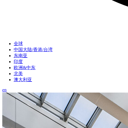
全球
中国大陆/香港/台湾
东南亚
印度
欧洲&中东
北美
澳大利亚
en