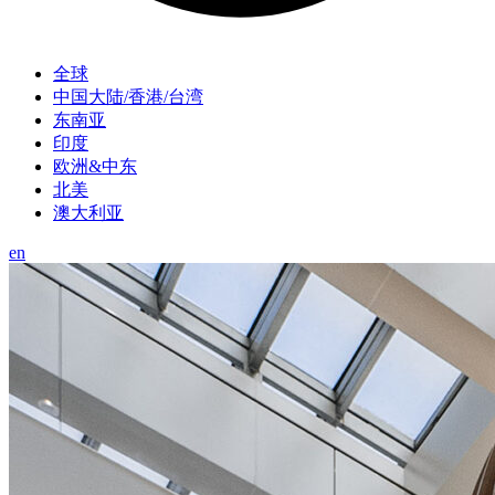
全球
中国大陆/香港/台湾
东南亚
印度
欧洲&中东
北美
澳大利亚
en