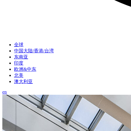
全球
中国大陆/香港/台湾
东南亚
印度
欧洲&中东
北美
澳大利亚
en